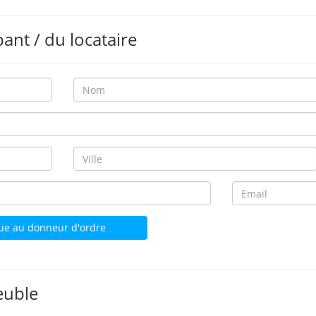
pant / du locataire
ue au donneur d'ordre
euble