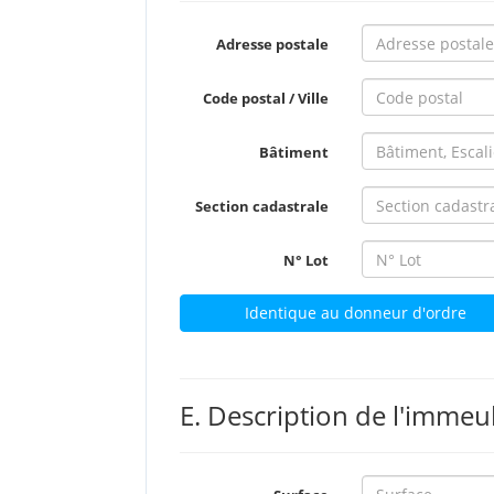
Adresse postale
Code postal / Ville
Bâtiment
Section cadastrale
N° Lot
Identique au donneur d'ordre
E. Description de l'immeu