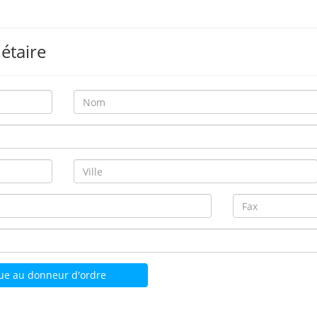
iétaire
ue au donneur d'ordre